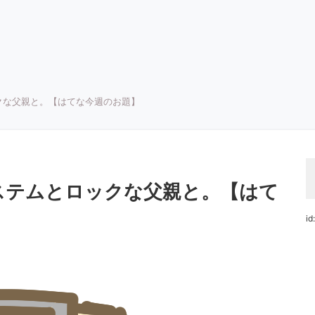
クな父親と。【はてな今週のお題】
ステムとロックな父親と。【はて
id