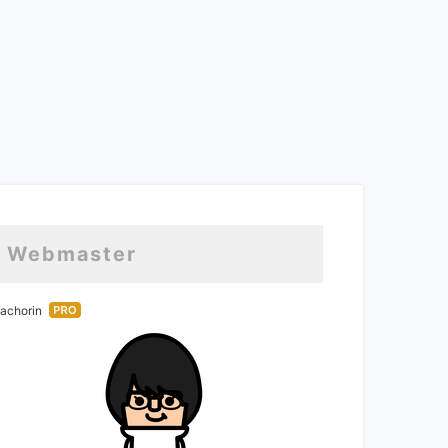
Webmaster
はて
:achorin
なブ
ログ
Pro