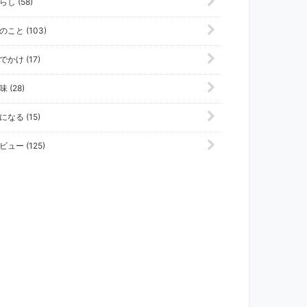
らし (58)
のこと (103)
でかけ (17)
味 (28)
になる (15)
ビュー (125)