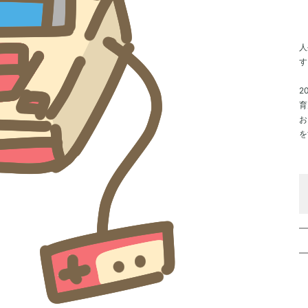
人
す
20
育
お
を